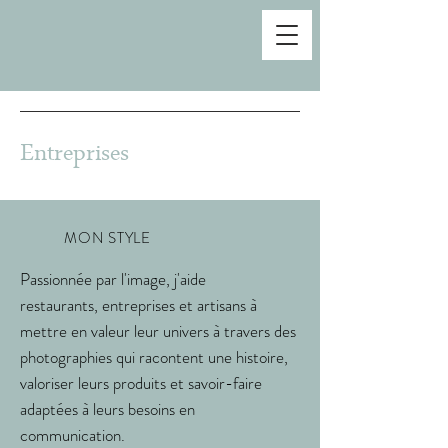
Entreprises
MON STYLE
Passionnée par l'image, j'aide
restaurants,
entreprises
et artisans à
mettre en valeur leur univers à travers des
photographies qui racontent une histoire,
valoriser leurs produits et savoir-faire
adaptées à leurs besoins en
communication.