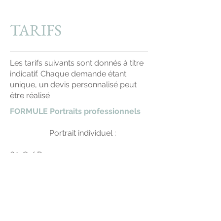
TARIFS
Les tarifs suivants sont donnés à titre
indicatif. Chaque demande étant
unique, un devis personnalisé peut
être réalisé
FORMULE Portraits professionnels
Portrait individuel :
60 € / Personne
- 1 portrait retouche / par personne
- 1 prise de vue sur fond uni ou en
décor naturel.